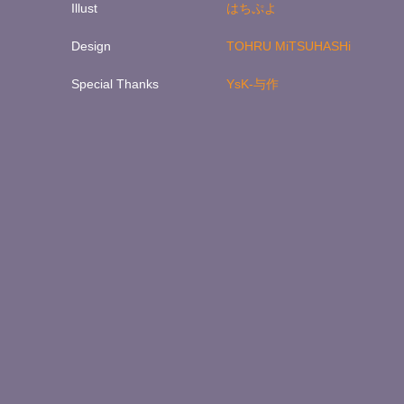
Illust
はちぷよ
Design
TOHRU MiTSUHASHi
Special Thanks
YsK-与作